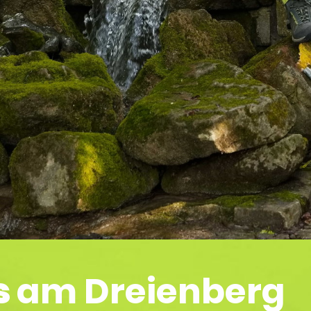
s
am Dreienberg