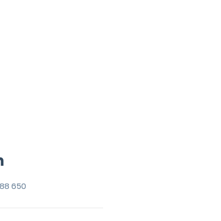
n
 88 650